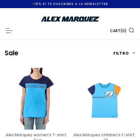
I
-10% SI TE SUSCRIBES A LA NEWSLETTER
r
a
CART
(
0
)
Navigation
l
c
Sale
FILTRO
o
n
t
e
n
i
d
o
Alex Marquez women's T-shirt
Alex Marquez children's t-shirt